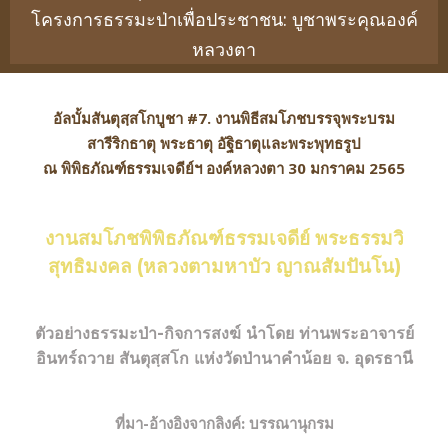
โครงการธรรมะป่าเพื่อประชาชน: บูชาพระคุณองค์
หลวงตา
อัลบั้มสันตุสฺสโกบูชา #7. งานพิธีสมโภชบรรจุพระบรม
สารีริกธาตุ พระธาตุ อัฐิธาตุและพระพุทธรูป
ณ พิพิธภัณฑ์ธรรมเจดีย์ฯ องค์หลวงตา 30 มกราคม 2565
งานสมโภชพิพิธภัณฑ์ธรรมเจดีย์ พระธรรมวิ
สุทธิมงคล (หลวงตามหาบัว ญาณสัมปันโน)
ตัวอย่างธรรมะป่า-กิจการสงฆ์ นำโดย ท่านพระอาจารย์
อินทร์ถวาย สันตุสฺสโก แห่งวัดป่านาคำน้อย จ. อุดรธานี
ที่มา-อ้างอิงจากลิงค์: บรรณานุกรม