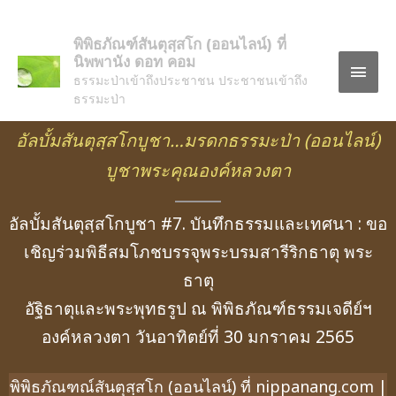
พิพิธภัณฑ์สันตุสฺสโก (ออนไลน์) ที่
นิพพานัง ดอท คอม
ธรรมะป่าเข้าถึงประชาชน ประชาชนเข้าถึง
ธรรมะป่า
อัลบั้มสันตุสฺสโกบูชา…มรดกธรรมะป่า
(ออนไลน์)
บูชาพระคุณองค์หลวงตา
อัลบั้มสันตุสฺสโกบูชา #7. บันทึกธรรมและเทศนา : ขอ
เชิญร่วมพิธีสมโภชบรรจุพระบรมสารีริกธาตุ พระ
ธาตุ
อัฐิธาตุและพระพุทธรูป ณ พิพิธภัณฑ์ธรรมเจดีย์ฯ
องค์หลวงตา วันอาทิตย์ที่ 30 มกราคม 2565
พิพิธภัณฑณ์สันตุสฺสโก (ออนไลน์) ที่ nippanang.com |