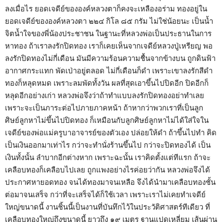
ลงเมื่อไร ยอดเจดีย์ขององค์หลวงตาก็คงจะเหลืองอร่าม ทองอยู่ใน
ยอดเจดีย์ขององค์หลวงตา ๒๒๔ กิโล ๘๕ กรัม ไม่ใช่น้อยนะ เป็นน้ำ
จิตน้ำใจของพี่น้องประชาชน ในฐานะที่หลวงพ่อเป็นประธานในการ
หาทอง ถ้าเราลงรักปิดทอง เราก็เคยเห็นจากเจดีย์หลวงปู่เหรียญ พอ
ลงรักปิดทองไม่กี่เดือน มันมีความร้อนความชื้นจากข้างบน ถูกดินฟ้า
อากาศกระแทก พัดเป่าอยู่ตลอด ไม่กี่เดือนก็ดำ เพราะเขาลงรักสีดำ
ทองก็หลุดหมด เพราะลมพัดทั้งวัน ผลที่สุดเอาขึ้นไปปิดอีก ปิดอีกก็
หลุดอีกอย่างเก่า หลวงพ่อจึงว่าถ้าทำแบบลงรักปิดทองอย่าทำเลย
เพราะจะเป็นภาระต่อไปภายภาคหน้า ถ้าหากว่าพวกเราที่เป็นลูก
ศิษย์ลูกหาไม่ขึ้นไปปิดทอง ก็เหมือนกับลูกศิษย์ลูกหาไม่ได้ใส่ใจใน
เจดีย์ของพ่อแม่ครูบาอาจารย์ของตัวเอง ปล่อยให้ดำ ถ้าขึ้นไปทำ คิด
เป็นเงินออกมาเท่าไร กว่าจะทำนั่งร้านขึ้นไป กว่าจะปิดทองได้ เป็น
เงินทั้งนั้น ลำบากอีกต่างหาก เพราะฉะนั้น เราคิดตั้งแต่ทีแรก ถ้าจะ
เคลือบทองก็เคลือบไปเลย ถูกแพงอย่างไรค่อยว่ากัน หลวงพ่อจึงได้
ประกาศหายอดทอง จนได้ทองมาจนเหลือ จึงได้นำมาเคลือบทองชั้น
ต่อมาจนเสร็จ กว่าที่จะเสร็จได้ก็ใช้เวลา เพราะเราไม่เคยทำเจดีย์
ใหญ่ขนาดนี้ งานชิ้นนี้เป็นงานที่บันทึกไว้ในประวัติศาสตร์ทีเดียว ที่
เคลือบทองใหญ่ถึงขนาดนี้ ยาวถึง ๑๙ เมตร ฐานแปดเหลี่ยม เส้นผ่าน