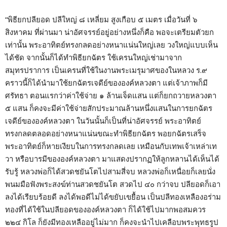
“พิธียกปลียอด ปลีใหญ่ ๘ เหลี่ยม สูงเกือบ ๕ เมตร เมื่อวันที่ ๖
สิงหาคม ที่ผ่านมา น่าอัศจรรย์อยู่อย่างหนึ่งก็คือ พอจะเตรียมตัวยก
เท่านั้น พระอาทิตย์ทรงกลดอย่างหนาแน่นใหญ่เลย วงใหญ่แบบเห็น
ได้ชัด จากนั้นก็ได้ทำพิธียกฉัตร ใช้เครนใหญ่เช่ามาจาก
สมุทรปราการ เป็นเครนที่ใช้ในงานพระเมรุมาศของในหลวง ร.๙
คราวนี้ก็ได้นำมาใช้ยกฉัตรเจดีย์ขององค์หลวงตา แต่เจ้าภาพก็มี
ศรัทธา ตอนแรกว่าค่าใช้จ่าย ๑ ล้านเจ็ดแสน แต่ก็ยกถวายหลวงตา
๕ แสน ก็คงจะมีค่าใช้จ่ายสักประมาณล้านหนึ่งแสนในการยกฉัตร
เจดีย์ขององค์หลวงตา ในวันนั้นก็เป็นที่น่าอัศจรรย์ พระอาทิตย์
ทรงกลดตลอดอย่างหนาแน่นขณะทำพิธียกฉัตร พอยกฉัตรเสร็จ
พระอาทิตย์ก็หายเงียบในการทรงกลดเลย เหมือนกับเทพเจ้าเหล่าเท
วา หรือบารมีขององค์หลวงตา มาแสดงปรากฏให้ลูกหลานได้เห็นได้
รับรู้ หลวงพ่อก็ได้สวดชยันโตไปสามสี่จบ หลวงพ่อก็เหนื่อยก็เลยนั่ง
พนมมือฟังพระสงฆ์ท่านสวดชยันโต สวดไป ๔๐ กว่าจบ ปลียอดก็เอา
ลงได้เรียบร้อยดี ลงได้พอดีไม่ได้ขยับเขยื้อน เป็นปลีทองเหลืองอร่าม
ทองที่ได้ใช้ในปลียอดขององค์หลวงตา ก็ได้ใช้ไปมากพอสมควร
๒๒๔ กิโล ก็ยังมีทองเหลืออยู่ไม่มาก ก็คงจะนำไปเคลือบพระพุทธรูป