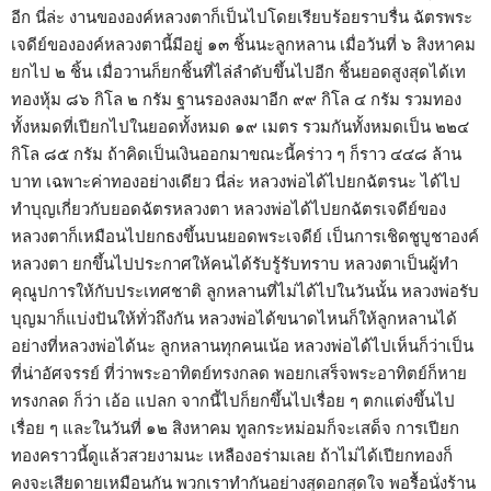
อีก นี่ล่ะ งานขององค์หลวงตาก็เป็นไปโดยเรียบร้อยราบรื่น ฉัตรพระ
เจดีย์ขององค์หลวงตานี้มีอยู่ ๑๓ ชิ้นนะลูกหลาน เมื่อวันที่ ๖ สิงหาคม
ยกไป ๒ ชิ้น เมื่อวานก็ยกชิ้นที่ไล่ลำดับขึ้นไปอีก ชิ้นยอดสูงสุดได้เท
ทองหุ้ม ๘๖ กิโล ๒ กรัม ฐานรองลงมาอีก ๙๙ กิโล ๔ กรัม รวมทอง
ทั้งหมดที่เปียกไปในยอดทั้งหมด ๑๙ เมตร รวมกันทั้งหมดเป็น ๒๒๔
กิโล ๘๕ กรัม ถ้าคิดเป็นเงินออกมาขณะนี้คร่าว ๆ ก็ราว ๔๔๘ ล้าน
บาท เฉพาะค่าทองอย่างเดียว นี่ล่ะ หลวงพ่อได้ไปยกฉัตรนะ ได้ไป
ทำบุญเกี่ยวกับยอดฉัตรหลวงตา หลวงพ่อได้ไปยกฉัตรเจดีย์ของ
หลวงตาก็เหมือนไปยกธงขึ้นบนยอดพระเจดีย์ เป็นการเชิดชูบูชาองค์
หลวงตา ยกขึ้นไปประกาศให้คนได้รับรู้รับทราบ หลวงตาเป็นผู้ทำ
คุณูปการให้กับประเทศชาติ ลูกหลานที่ไม่ได้ไปในวันนั้น หลวงพ่อรับ
บุญมาก็แบ่งปันให้ทั่วถึงกัน หลวงพ่อได้ขนาดไหนก็ให้ลูกหลานได้
อย่างที่หลวงพ่อได้นะ ลูกหลานทุกคนเน้อ หลวงพ่อได้ไปเห็นก็ว่าเป็น
ที่น่าอัศจรรย์ ที่ว่าพระอาทิตย์ทรงกลด พอยกเสร็จพระอาทิตย์ก็หาย
ทรงกลด ก็ว่า เอ้อ แปลก จากนี้ไปก็ยกขึ้นไปเรื่อย ๆ ตกแต่งขึ้นไป
เรื่อย ๆ และในวันที่ ๑๒ สิงหาคม ทูลกระหม่อมก็จะเสด็จ การเปียก
ทองคราวนี้ดูแล้วสวยงามนะ เหลืองอร่ามเลย ถ้าไม่ได้เปียกทองก็
คงจะเสียดายเหมือนกัน พวกเราทำกันอย่างสุดอกสุดใจ พอรื้อนั่งร้าน