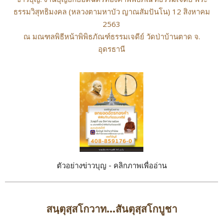
ธรรมวิสุทธิมงคล (หลวงตามหาบัว ญาณสัมปันโน) 12 สิงหาคม
2563
ณ มณฑลพิธีหน้าพิพิธภัณฑ์ธรรมเจดีย์ วัดป่าบ้านตาด จ.
อุดรธานี
ตัวอย่างข่าวบุญ - คลิกภาพเพื่ออ่าน
สนฺตุสฺสโกวาท...สันตุสฺสโกบูชา