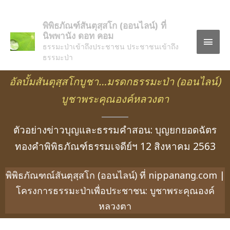
พิพิธภัณฑ์สันตุสฺสโก (ออนไลน์) ที่
นิพพานัง ดอท คอม
ธรรมะป่าเข้าถึงประชาชน ประชาชนเข้าถึง
ธรรมะป่า
อัลบั้มสันตุสฺสโกบูชา…มรดกธรรมะป่า
(ออนไลน์)
บูชาพระคุณองค์หลวงตา
ตัวอย่างข่าวบุญและธรรมคำสอน: บุญยกยอดฉัตร
ทองคำพิพิธภัณฑ์ธรรมเจดีย์ฯ 12 สิงหาคม 2563
พิพิธภัณฑณ์สันตุสฺสโก (ออนไลน์) ที่ nippanang.com |
โครงการธรรมะป่าเพื่อประชาชน: บูชาพระคุณองค์
หลวงตา