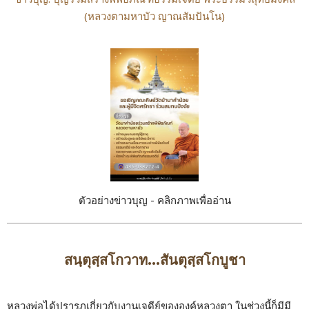
(หลวงตามหาบัว ญาณสัมปันโน)
ตัวอย่างข่าวบุญ - คลิกภาพเพื่ออ่าน
สนฺตุสฺสโกวาท...สันตุสฺสโกบูชา
หลวงพ่อได้ปรารภเกี่ยวกับงานเจดีย์ขององค์หลวงตา ในช่วงนี้ก็มีมี