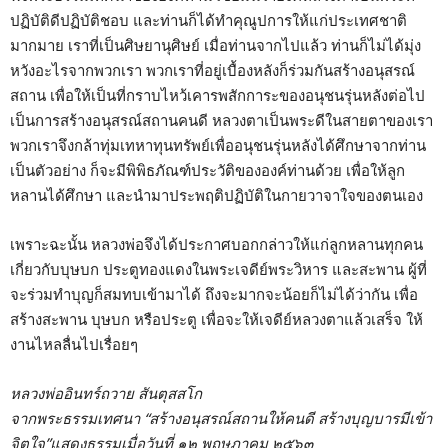
ปฏิบัติดีปฏิบัติชอบ และท่านก็ได้ทำคุณูปการให้แก่ประเทศชาติ
มากมาย เราที่เป็นศิษยานุศิษย์ เมื่อท่านจากไปแล้ว ท่านก็ไม่ได้มุ่ง
หวังอะไรจากพวกเรา พวกเราที่อยู่เบื้องหลังก็ร่วมกันสร้างอนุสรณ์
สถาน เพื่อให้เป็นที่กราบไหว้เคารพสักการะของอนุชนรุ่นหลังต่อไป
เป็นการสร้างอนุสรณ์สถานคนดี หลวงตาเป็นพระดีในสายตาของเรา
พวกเราจึงกล้าทุ่มเทหาทุนทรัพย์เพื่ออนุชนรุ่นหลังได้ศึกษาจากท่าน
เป็นตัวอย่าง ก็จะมีพิพิธภัณฑ์ประวัติขององค์ท่านด้วย เพื่อให้ลูก
หลานได้ศึกษา และนำมาประพฤติปฏิบัติในกายวาจาใจของตนเอง
เพราะฉะนั้น หลวงพ่อจึงได้ประกาศบอกกล่าวให้แก่ลูกหลานทุกคน
เกี่ยวกับบุษบก ประตูทองแดงในพระเจดีย์พระวิหาร และสะพาน ผู้ที่
จะร่วมทำบุญก็สมทบเข้ามาได้ ถึงจะมากจะน้อยก็ไม่ได้ว่ากัน เพื่อ
สร้างสะพาน บุษบก หรือประตู เพื่อจะให้เจดีย์หลวงตาแล้วเสร็จ ให้
งานไหลลื่นไปเรื่อยๆ
หลวงพ่ออินทร์ถวาย สันตุสสโก
จากพระธรรมเทศนา “สร้างอนุสรณ์สถานให้คนดี สร้างบุญบารมีเข้า
จิตใจ”แสดงธรรมเมื่อวันที่ ๑๒ พฤษภาคม ๒๕๖๓