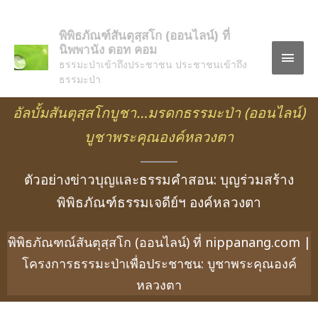
พิพิธภัณฑ์สันตุสฺสโก (ออนไลน์) ที่
นิพพานัง ดอท คอม
ธรรมะป่าเข้าถึงประชาชน ประชาชนเข้าถึง
ธรรมะป่า
อัลบั้มสันตุสฺสโกบูชา…มรดกธรรมะป่า
(ออนไลน์)
บูชาพระคุณองค์หลวงตา
ตัวอย่างข่าวบุญและธรรมคำสอน: บุญร่วมสร้าง
พิพิธภัณฑ์ธรรมเจดีย์ฯ องค์หลวงตา
พิพิธภัณฑณ์สันตุสฺสโก (ออนไลน์) ที่ nippanang.com |
โครงการธรรมะป่าเพื่อประชาชน: บูชาพระคุณองค์
หลวงตา