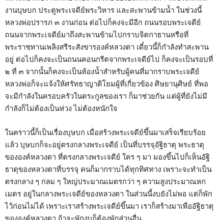
งานบุษบก ประตูพระเจดีย์พระวิหาร และสะพานข้ามน้ำ ในช่วงนี้
หลวงพ่อปรารภ ๓ งานก่อน ต่อไปก็คงจะมีอีก ถนนรอบพระเจดีย์
ถนนจากพระเจดีย์มาถึงสะพานข้ามไปกราบจิตกาธานหรือที่
พระราชทานเพลิงสรีระสังขารองค์หลวงตา เดี๋ยวนี้ก็กำลังทำสะพาน
อยู่ ต่อไปก็คงจะเป็นถนนคอนกรีตจากพระเจดีย์ไป ก็คงจะเป็นรอบที่
๒ ที่ ๓ จากนั้นก็คงจะเป็นห้องน้ำสำหรับผู้คนที่มากราบพระเจดีย์
หลวงพ่อก็จะแจ้งให้ศรัทธาญาติโยมผู้ที่เกี่ยวข้อง ศิษยานุศิษย์ ที่พอ
จะมีกำลังในครอบครัวในตระกูลของเรา ก็มาช่วยกัน แต่ผู้ที่ยังไม่มี
กำลังก็ไม่ต้องเป็นห่วง ไม่ต้องหนักใจ
ในคราวนี้ก็เป็นเรื่องบุษบก เมื่อสร้างพระเจดีย์ขึ้นมาเสร็จเรียบร้อย
แล้ว บุษบกก็จะอยู่ตรงกลางพระเจดีย์ เป็นที่บรรจุอัฐิธาตุ พระธาตุ
ขององค์หลวงตา ที่ตรงกลางพระเจดีย์ ใคร ๆ มา มองขึ้นไปก็เห็นอัฐิ
ธาตุของหลวงตาที่บรรจุ คนก็มากราบได้ทุกทิศทาง เพราะจะทำเป็น
ตรงกลาง ๆ กลม ๆ ใหญ่ประมาณเมตรกว่า ๆ ความสูงประมาณหก
เมตร อยู่ในกลางพระเจดีย์ของหลวงตา ในส่วนนี้งบยังไม่พอ แต่ก็พัก
ไว้ก่อนไม่ได้ เพราะเราสร้างพระเจดีย์ขึ้นมา เราก็สร้างมาเพื่ออัฐิธาตุ
ขององค์หลวงตา ถ้าจะพักงบก็ต้องพักส่วนอื่น