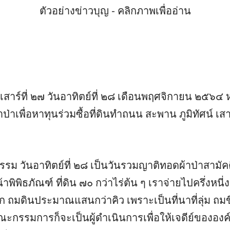
ตัวอย่างข่าวบุญ - คลิกภาพเพื่ออ่าน
ันเสาร์ที่ ๒๗ วันอาทิตย์ที่ ๒๘ เดือนพฤศจิกายน 
่าเพื่อหาทุนร่วมซื้อที่ดินทำถนน สะพาน ภูมิทัศน์ เสาไ
รม วันอาทิตย์ที่ ๒๘ เป็นวันรวมญาติทอดผ้าป่าสามัคคีระด
าหน้าพิพิธภัณฑ์ ที่ดิน ๗๐ กว่าไร่ต้น ๆ เราจ่ายไปครึ่งหนี
อีก ถมดินประมาณแสนกว่าคิว เพราะเป็นที่นาที่ลุ่ม ถมขึ้
ะกรรมการก็จะเป็นผู้ดำเนินการเพื่อให้เจดีย์ขององ