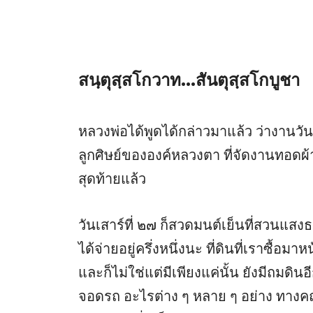
สนฺตุสฺสโกวาท...สันตุสฺสโกบูชา
หลวงพ่อได้พูดได้กล่าวมาแล้ว ว่างานว
ลูกศิษย์ขององค์หลวงตา ที่จัดงานทอดผ้าป
สุดท้ายแล้ว
วันเสาร์ที่ ๒๗ ก็สวดมนต์เย็นที่สวนแสงธร
ได้จ่ายอยู่ครึ่งหนึ่งนะ ที่ดินที่เราซื้อม
และก็ไม่ใช่แต่มีเพียงแค่นั้น ยังมีถมดิน
จอดรถ อะไรต่าง ๆ หลาย ๆ อย่าง ทางคณ