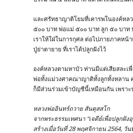
และศรัทธาญาติโยมที่เคารพในองค์หลวงต
๕๐๐ บาท พ่อแม่ ๕๐๐ บาท ลูก ๕๐ บาท 
เราให้ใฝ่ในการกุศล ต่อไปภายภาคหน้าเขา
ปู่ย่าตายาย ที่เราได้ปลูกฝังไว้
องค์หลวงตามหาบัว ท่านมีแต่เสียสละเพื
พ่อทั้งแม่วงศาคณาญาติทั้งลูกทั้งหลา
ก็มีส่วนร่วมเข้าบัญชีนี้เหมือนกัน เพราะบั
หลวงพ่ออินทร์ถวาย สันตุสสโก
จากพระธรรมเทศนา “เจดีย์เพื่อปลูกฝังอ
สร้างเมื่อวันที่ 28 พฤศจิกายน 2564, วั