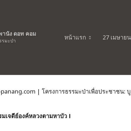
ออนไลน์) บูชาพระคุณองค์หลวงตา
ิพพานัง ดอท คอม
หน้าแรก
27 เมษายน
รรมะป่า
อน: บุญรวมศรัทธาคณะศิษย์ หลวงตาพระม
่ nippanang.com | โครงการธรรมะป่าเพื่อประชาชน:
รรมเจดีย์องค์หลวงตามหาบัว I