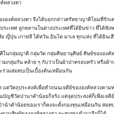
งค์หลวงตา
ขององค์หลวงตา จึงได้บอกกล่าวศรัทธาญาติโยมที่รัก
่างประเทศ ลูกหลานในต่างประเทศที่ได้ยินข่าว ที่ได้
ญี่ปุ่น เกาหลี ไต้หวัน อินโด มาเล ทุกแห่ง ที่ได้ยิน
ีในกลุ่มญาติ กลุ่มวัด กลุ่มศิษยานุศิษย์ ศิษย์ขององ
มกลุ่มกัน คล้าย ๆ กับว่าเป็นผ้าป่าครอบครัว หรือผ้า
ร่วมสมทบเป็นเบื้องต้นเหมือนกัน
ริง แต่วัตถุประสงค์เพื่อทำถนนเจดีย์ขององค์หลวงตามห
ัญชีวัดป่านาคำน้อยก็จริง แต่จุดประสงค์ก็เพื่อเจดีย
ดป่านำคำน้อยของเราก็คงจะตั้งกองทุนเหมือนกัน สมทบเ
ษยานุศิษย์ขององค์หลวงตา จะสมทบเข้ามาอีกก็ได้