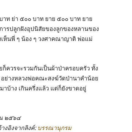
๐๐ บาท ย่า ๕๐๐ บาท ยาย ๕๐๐ บาท ยาย
นการปลูกฝังอุปนิสัยของลูกของหลานของ
เห็นพี่ ๆ น้อง ๆ วงศาคณาญาติ พ่อแม่
ยก็ควรจะรวมกันเป็นผ้าป่าครอบครัว ทั้ง
วม อย่างหลวงพ่อคณะสงฆ์วัดป่านาคำน้อย
มาบ้าง เกินครึ่งแล้ว แต่ก็ยังขาดอยู่
ายน ๒๕๖๔
างอิงจากลิงค์:
บรรณานุกรม