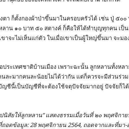
า ก็ตั้งกองผ้าป่าขึ้นมาในครอบครัวได้ เช่น ปู่ ๕
หลาน ๑๐ บาท ๕๐ สตางค์ ก็คือให้ได้ทำบุญทุกคน เป็
จะไม่เห็นแก่ตัว ในเมื่อเขาเป็นผู้ใหญ่ขึ้นมา จะมอง
่อประเทศชาติบ้านเมือง เพราะฉะนั้น ลูกหลานทั้งหลา
น คนละมากคนละน้อยไม่ได้ว่ากัน แต่ก็ควรจะมีส่วนร่
ญชีนี้เป็นบัญชีที่จะต้องใช้จตุปัจจัยมากอยู่ ปัจจัยก็ได้
ุปนิสัยให้ลูกหลาน” แสดงธรรมเมื่อวันที่ ๒๐ พฤศจิก
นที่ถอดข้อมูล: 28 พฤศจิกายน 2564, ถอดจากและที่มา-อ้