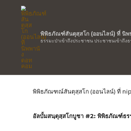
อัลบั้มสันตุสฺสโกบูชา…มรดกธรรมะป่า
(
พิพิธภัณฑ์สันตุสฺสโก (ออนไลน์) ที่ น
ธรรมะป่าเข้าถึงประชาชน ประชาชนเข้าถึงธ
ตัวอย่างข่าวบุญและธรรมคำส
7
พิพิธภัณฑณ์สันตุสฺสโก (ออนไลน์) ที
อัลบั้มสนฺตุสฺสโกบูชา #2: พิพิธภัณฑ์ธ