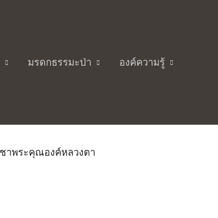
มรดกธรรมะป่า
องค์ความรู้
หาบัว ญาณสัมปันโน ครั้งที่
 บูชาพระคุณองค์หลวงตา