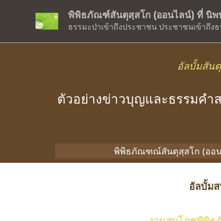
พิพิธภัณฑ์สันตุสฺสโก (ออนไลน์) ที่ น
ธรรมะป่าเข้าถึงประชาชน ประชาชนเข้าถึงธ
อัลบั้มสั
ตัวอย่างข่าวบุญและธรรมคำส
พิพิธภัณฑณ์สันตุสฺสโก (อ
อัลบั้ม