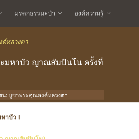
มรดกธรรมะป่า
องค์ความรู้
งค์หลวงตา
หาบัว ญาณสัมปันโน ครั้งที่
าชน: บูชาพระคุณองค์หลวงตา
มหาบัว I