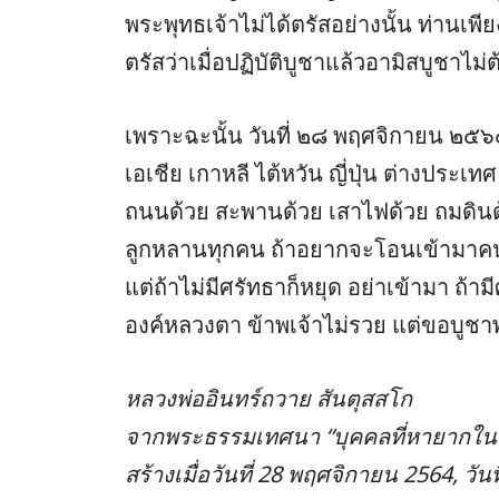
พระพุทธเจ้าไม่ได้ตรัสอย่างนั้น ท่านเพีย
ตรัสว่าเมื่อปฏิบัติบูชาแล้วอามิสบูชาไม่
เพราะฉะนั้น วันที่ ๒๘ พฤศจิกายน ๒๕๖๔ 
เอเชีย เกาหลี ไต้หวัน ญี่ปุ่น ต่างประเทศ
ถนนด้วย สะพานด้วย เสาไฟด้วย ถมดินด้
ลูกหลานทุกคน ถ้าอยากจะโอนเข้ามาคนล
แต่ถ้าไม่มีศรัทธาก็หยุด อย่าเข้ามา ถ้าม
องค์หลวงตา ข้าพเจ้าไม่รวย แต่ขอบู
หลวงพ่ออินทร์ถวาย สันตุสสโก
จากพระธรรมเทศนา “บุคคลที่หายากในโ
สร้างเมื่อวันที่ 28 พฤศจิกายน 2564, วั