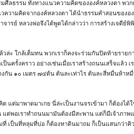
ธรรมศีลธรรม ทั้งทางแนวความคิดขององค์หลวงตา พวกเ
ับแนวความคิดจากองค์หลวงตา ได้นำธรรมคำสอนของอ
ารย์ หลวงพ่อจึงได้พูดได้กล่าวว่า การสร้างเจดีย์พิ
ล้วล่ะ ใกล้เต็มทน พวกเราก็คงจะร่วมกันปิดท้ายรายการ
็นครั้งคราว อย่างเช่นเมื่อเราสร้างถนนเสร็จแล้ว เ
กัน ๑๐ เมตร ๗๔ต้น ต้นละเท่าไร ต้นละสี่หมื่นห้าหมื่
ิด แต่มาพาดมาเกย นี่ล่ะเป็นงานจรเข้ามา ก็ต้องได้ใช้ 
แต่พอเราทำถนนมามันต้องมีสะพาน แต่ก็มีเจ้าภาพแสด
ี่ เป็นที่หลุมที่บ่อ ก็ต้องหาดินมาถม ก็เป็นแสนกว่าคิ