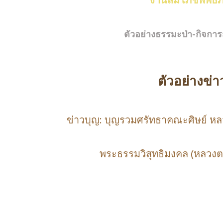
งานสมโภชพิพิธภ
ตัวอย่างธรรมะป่า-กิจการ
ตัวอย่างข
ข่าวบุญ: บุญรวมศรัทธาคณะศิษย์ หลวงต
พระธรรมวิสุทธิมงคล (หลวง