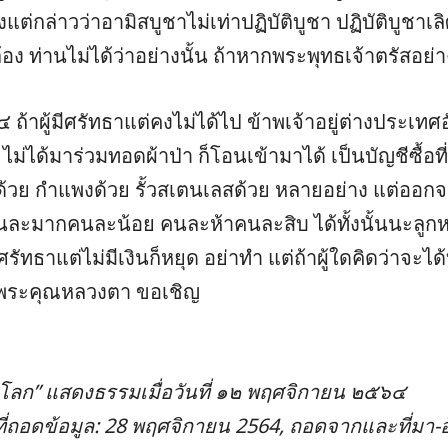
งแต่กล่าวว่าอามิสบูชาไม่เท่าปฏิบัติบูชา ปฏิบัติบูชาเ
ต้อง ท่านไม่ได้ว่าอย่างนั้น ถ้าหากพระพุทธเจ้าตรัสอย่
ถ้าผู้มีศรัทธาแต่คงไม่ได้ไป ข้าพเจ้าอยู่ต่างประเท
 ไม่ได้มาร่วมทอดผ้าป่า ก็โอนเข้ามาได้ เป็นบัญชีซื้อที่
วย กำแพงด้วย รั้วสเตนเลสด้วย หลายอย่าง แต่ออกจ
ะมากคนละน้อย คนละห้าคนละสิบ ได้ทั้งนั้นนะลูกหล
ีศรัทธาแต่ไม่มีเงินก็หยุด อย่าทำ แต่ถ้าผู้ใดคิดว่าจะไ
ชาพระคุณหลวงตา ขอเชิญ
ลก” แสดงธรรมเมื่อวันที่ ๑๒ พฤศจิกายน ๒๕๖๔
นที่ถอดข้อมูล: 28 พฤศจิกายน 2564, ถอดจากและที่มา-อ้