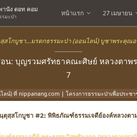
ิพพานัง ดอท คอม
หน้าแรก
27 เมษายน
รรมะป่า
นตุสฺสโกบูชา…มรดกธรรมะป่า
(ออนไลน์) บูชาพระคุณอ
อน: บุญรวมศรัทธาคณะศิษย์ หลวงตาพระม
7
อนไลน์) ที่ nippanang.com | โครงการธรรมะป่าเพื่อประช
สนฺตุสฺสโกบูชา #2: พิพิธภัณฑ์ธรรมเจดีย์องค์หลวงตา