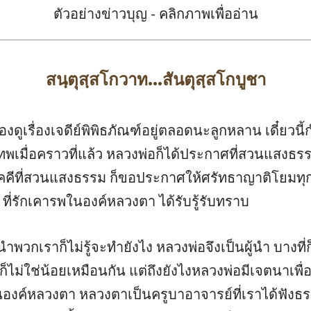
ตัวอย่างข่าวบุญ - คลิกภาพเพื่ออ่าน
สนฺตุสฺสโกวาท...สันตุสฺสโกบูชา
ูเรื่องเจดีย์พิพิธภัณฑ์อยู่ตลอดนะลูกหลาน เดี๋ยวนี้กำล
ทพเมื่อคราวที่แล้ว หลวงพ่อก็ได้ประกาศที่สวนแสงธรร
คีที่สวนแสงธรรม ก็ขอประกาศให้ศรัทธาญาติโยมทุกหม
ี่รักเคารพในองค์หลวงตา ได้รับรู้รับทราบ
ู้นำพวกเราก็ไม่รู้จะทำยังไง หลวงพ่อจึงเป็นผู้นำ บางท
ก็ไม่ใช่น้อยเหมือนกัน แต่ถึงยังไงหลวงพ่อมีเจตนาเพื่
นองค์หลวงตา หลวงตาเป็นครูบาอาจารย์ที่เราได้ฟังธ