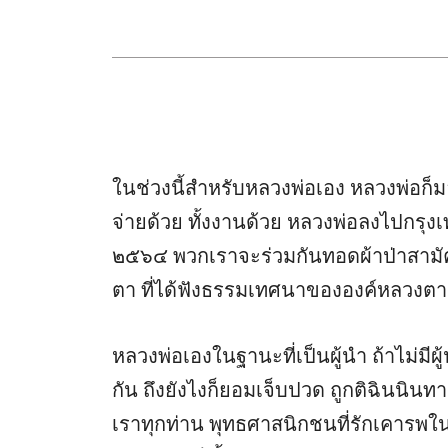
ในช่วงนี้สำหรับหลวงพ่อเอง หลวงพ่อก็มองด
จ่ายด้วย ทั้งงานด้วย หลวงพ่อลงไปกรุงเ
๒๕๖๔ พวกเราจะร่วมกันทอดผ้าป่าสามัค
ตา ที่ได้ฟังธรรมเทศนาขององค์หลวงตา ท
หลวงพ่อเองในฐานะที่เป็นผู้นำ ถ้าไม่มีผ
กัน ถึงยังไงก็ยอมเจ็บปวด ถูกติฉินนินทา
เราทุกท่าน พุทธศาสนิกชนที่รักเคารพใ