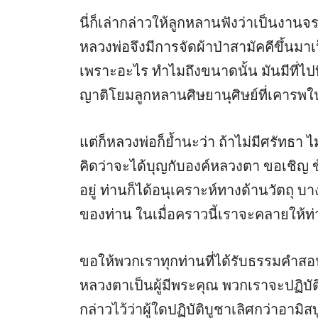
นี่ก็เล่ากล่าวให้ลูกหลานฟังว่าเป็นงา
หลวงพ่อจึงมีการจัดผ้าป่าสามัคคีขึ้นมา
เพราะอะไร ทำไมถึงขนาดนั้น มันมีที่ไปที
ญาติโยมลูกหลานศิษยานุศิษย์ที่เคารพ
แต่ก็หลวงพ่อก็ย้ำนะว่า ถ้าไม่มีศรัทธา ไม
คิดว่าจะได้บุญกับองค์หลวงตา ขอเชิญ 
อยู่ ท่านก็ได้อนุเคราะห์ทางด้านวัตถุ 
ของท่าน ในเมื่อคราวนี้เราจะคลายให้ท
ขอให้พวกเราทุกท่านที่ได้รับธรรมคำส
หลวงตาเป็นผู้มีพระคุณ พวกเราจะปฏิบัติ
กล่าวไว้ว่าผู้ใดปฏิบัติบูชาเลิศกว่าอามิ