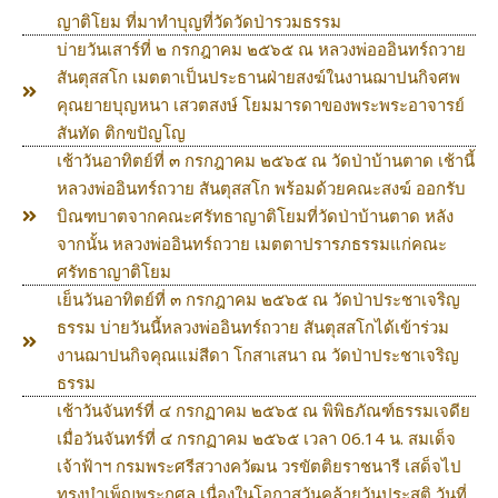
ญาติโยม ที่มาทำบุญที่วัดวัดป่ารวมธรรม
บ่ายวันเสาร์ที่ ๒ กรกฎาคม ๒๕๖๕ ณ หลวงพ่อออินทร์ถวาย
สันตุสสโก เมตตาเป็นประธานฝ่ายสงฆ์ในงานฌาปนกิจศพ
คุณยายบุญหนา เสวตสงษ์ โยมมารดาของพระพระอาจารย์
สันทัด ติกขปัญโญ
เช้าวันอาทิตย์ที่ ๓ กรกฎาคม ๒๕๖๕ ณ วัดป่าบ้านตาด เช้านี้
หลวงพ่ออินทร์ถวาย สันตุสสโก พร้อมด้วยคณะสงฆ์ ออกรับ
บิณฑบาตจากคณะศรัทธาญาติโยมที่วัดป่าบ้านตาด หลัง
จากนั้น หลวงพ่ออินทร์ถวาย เมตตาปรารภธรรมแก่คณะ
ศรัทธาญาติโยม
เย็นวันอาทิตย์ที่ ๓ กรกฎาคม ๒๕๖๕ ณ วัดป่าประชาเจริญ
ธรรม บ่ายวันนี้หลวงพ่ออินทร์ถวาย สันตุสสโกได้เข้าร่วม
งานฌาปนกิจคุณแม่สีดา โกสาเสนา ณ วัดป่าประชาเจริญ
ธรรม
เช้าวันจันทร์ที่ ๔ กรกฏาคม ๒๕๖๕ ณ พิพิธภัณฑ์ธรรมเจดีย
เมื่อวันจันทร์ที่ ๔ กรกฏาคม ๒๕๖๕ เวลา 06.14 น. สมเด็จ
เจ้าฟ้าฯ กรมพระศรีสวางควัฒน วรขัตติยราชนารี เสด็จไป
ทรงบำเพ็ญพระกุศล เนื่องในโอกาสวันคล้ายวันประสูติ วันที่