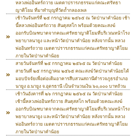
หลวงพ่ออินทร์ถวาย เมตตาปรารภธรรมแก่คณะศรัทธา
ญาติโยม ที่มาทำบุญที่วัดถ้ำกลองเพล
เช้าวันจันทร์ที่ ๒๕ กรกฎาคม ๒๕๖๕ ณ วัดป่านาคำน้อย เช้า
นี้หลวงพ่ออินทร์ถวาย สันตุสสโก พร้อมด้วยคณะสงฆ์
ออกรับบิณฑบาตจากคณะศรัทธาญาติโยมที่บริเวณหน้าโรง
พยาบาลนายูง และหน้าวัดป่านาคำน้อย หลังจากนั้น หลวง
พ่ออินทร์ถวาย เมตตาปรารภธรรมแก่คณะศรัทธาญาติโยม
ภายในวัดป่านาคำน้อย
สายวันจันทร์ที่ ๒๕ กรกฎาคม ๒๕๖๕ ณ วัดป่านาคำน้อย
สายวันที่ ๒๕ กรกฎาคม ๒๕๖๕ คณะสงฆ์วัดป่านาคำน้อยได้
มอบปัจจัยเพื่อต่อเติมอาคารสืบสวนสถานีตำรวจภูธรอำเภอ
นายูง อ.นายูง จ.อุดรธานี เป็นจำนวนเงิน ๖๐,๐๐๐ บาทถ้วน
เช้าวันอังคารที่ ๒๖ กรกฎาคม ๒๕๖๕ ณ วัดป่านาคำน้อย
เช้านี้หลวงพ่ออินทร์ถวาย สันตุสสโก พร้อมด้วยคณะสงฆ์
ออกรับบิณฑบาตจากคณะศรัทธาญาติโยมที่บริเวณหน้าโรง
พยาบาลนายูง และหน้าวัดป่านาคำน้อย หลังจากนั้น หลวง
พ่ออินทร์ถวาย เมตตาปรารภธรรมแก่คณะศรัทธาญาติโยม
ภายในวัดป่านาคำน้อย