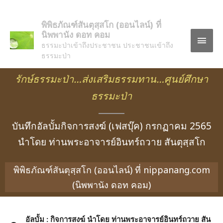
พิพิธภัณฑ์สันตุสฺสโก (ออนไลน์) ที่
นิพพานัง ดอท คอม
ธรรมะป่าเข้าถึงประชาชน ประชาชนเข้าถึง
ธรรมะป่า
รักษ์ธรรมะป่า…ส่งเสริมธรรมทาน…ศูนย์ศึกษา
ธรรมะป่า
บันทึกอัลบั้มกิจการสงฆ์ (เฟสบุ๊ค) กรกฏาคม 2565
นำโดย ท่านพระอาจารย์อินทร์ถวาย สันตุสฺสโก
พิพิธภัณฑ์สันตุสฺสโก (ออนไลน์) ที่ nippanang.com
(นิพพานัง ดอท คอม)
อัลบั้ม : กิจการสงฆ์ นำโดย ท่านพระอาจารย์อินทร์ถวาย สัน