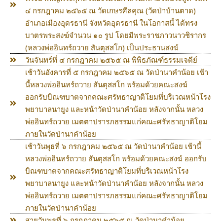
๔ กรกฎาคม ๒๕๖๕ ณ วัดเกษรศีลคุณ (วัดป่าบ้านตาด)
อำเภอเมืองอุดรธานี จังหวัดอุดรธานี ในโอกาสนี้ ได้ทรง
บาตรพระสงฆ์จำนวน ๑๐ รูป โดยมีพระราชภาวนาวชิรากร
(หลวงพ่ออินทร์ถวาย สันตุสสโก) เป็นประธานสงฆ์
วันจันทร์ที่ ๔ กรกฎาคม ๒๕๖๕ ณ พิพิธภัณฑ์ธรรมเจดีย์
เช้าวันอังคารที่ ๕ กรกฎาคม ๒๕๖๕ ณ วัดป่านาคำน้อย เช้า
นี้หลวงพ่ออินทร์ถวาย สันตุสสโก พร้อมด้วยคณะสงฆ์
ออกรับบิณฑบาตจากคณะศรัทธาญาติโยมที่บริเวณหน้าโรง
พยาบาลนายูง และหน้าวัดป่านาคำน้อย หลังจากนั้น หลวง
พ่ออินทร์ถวาย เมตตาปรารภธรรมแก่คณะศรัทธาญาติโยม
ภายในวัดป่านาคำน้อย
เช้าวันพุธที่ ๖ กรกฎาคม ๒๕๖๕ ณ วัดป่านาคำน้อย เช้านี้
หลวงพ่ออินทร์ถวาย สันตุสสโก พร้อมด้วยคณะสงฆ์ ออกรับ
บิณฑบาตจากคณะศรัทธาญาติโยมที่บริเวณหน้าโรง
พยาบาลนายูง และหน้าวัดป่านาคำน้อย หลังจากนั้น หลวง
พ่ออินทร์ถวาย เมตตาปรารภธรรมแก่คณะศรัทธาญาติโยม
ภายในวัดป่านาคำน้อย
สายวันพุธที่ ๖ กรกฎาคม ๒๕๖๕ ณ วัดป่านาคำน้อย