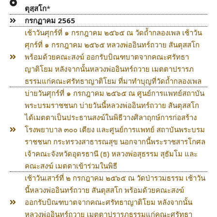
ตุสฺสโก
*
กรกฏาคม 2565
เช้าวันศุกร์ที่ ๑ กรกฎาคม ๒๕๖๕ ณ วัดถ้ำกลองเพล เช้าวัน
ศุกร์ที่ ๑ กรกฎาคม ๒๕๖๕ หลวงพ่ออินทร์ถวาย สันตุสสโก
พร้อมด้วยคณะสงฆ์ ออกรับบิณฑบาตจากคณะศรัทธา
ญาติโยม หลังจากนั้นหลวงพ่ออินทร์ถวาย เมตตาปรารภ
ธรรมแก่คณะศรัทธาญาติโยม ที่มาทำบุญที่วัดถ้ำกลองเพล
บ่ายวันศุกร์ที่ ๑ กรกฎาคม ๒๕๖๕ ณ ศูนย์การแพทย์สถาบัน
พระบรมราชชนก บ่ายวันนี้หลวงพ่ออินทร์ถวาย สันตุสสโก
ได้เมตตาเป็นประธานสงฆ์ในพิธีวางศิลาฤกษ์การก่อสร้าง
โรงพยาบาล ๓๐๐ เตียง และศูนย์การแพทย์ สถาบันพระบรม
ราชชนก กระทรวงสาธารณสุข นอกจากนี้พระราชสารโกศล
เจ้าคณะจังหวัดอุดรธานี (ธ) หลวงพ่อสุธรรม สุธัมโม และ
คณะสงฆ์ เมตตาเข้าร่วมในพิธี
เช้าวันเสาร์ที่ ๒ กรกฎาคม ๒๕๖๕ ณ วัดป่ารวมธรรม เช้าวัน
นี้หลวงพ่ออินทร์ถวาย สันตุสสโก พร้อมด้วยคณะสงฆ์
ออกรับบิณฑบาตจากคณะศรัทธาญาติโยม หลังจากนั้น
หลวงพ่ออินทร์ถวาย เมตตาปรารภธรรมแก่คณะศรัทธา