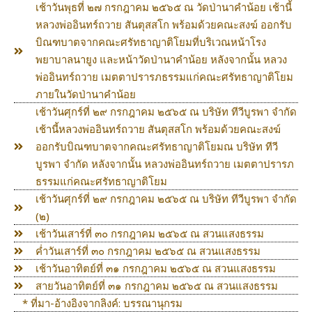
เช้าวันพุธที่ ๒๗ กรกฎาคม ๒๕๖๕ ณ วัดป่านาคำน้อย เช้านี้
หลวงพ่ออินทร์ถวาย สันตุสสโก พร้อมด้วยคณะสงฆ์ ออกรับ
บิณฑบาตจากคณะศรัทธาญาติโยมที่บริเวณหน้าโรง
พยาบาลนายูง และหน้าวัดป่านาคำน้อย หลังจากนั้น หลวง
พ่ออินทร์ถวาย เมตตาปรารภธรรมแก่คณะศรัทธาญาติโยม
ภายในวัดป่านาคำน้อย
เช้าวันศุกร์ที่ ๒๙ กรกฎาคม ๒๕๖๕ ณ บริษัท ทีวีบูรพา จำกัด
เช้านี้หลวงพ่ออินทร์ถวาย สันตุสสโก พร้อมด้วยคณะสงฆ์
ออกรับบิณฑบาตจากคณะศรัทธาญาติโยมณ บริษัท ทีวี
บูรพา จำกัด หลังจากนั้น หลวงพ่ออินทร์ถวาย เมตตาปรารภ
ธรรมแก่คณะศรัทธาญาติโยม
เช้าวันศุกร์ที่ ๒๙ กรกฎาคม ๒๕๖๕ ณ บริษัท ทีวีบูรพา จำกัด
(๒)
เช้าวันเสาร์ที่ ๓๐ กรกฎาคม ๒๕๖๕ ณ สวนแสงธรรม
ค่ำวันเสาร์ที่ ๓๐ กรกฎาคม ๒๕๖๕ ณ สวนแสงธรรม
เช้าวันอาทิตย์ที่ ๓๑ กรกฎาคม ๒๕๖๕ ณ สวนแสงธรรม
สายวันอาทิตย์ที่ ๓๑ กรกฎาคม ๒๕๖๕ ณ สวนแสงธรรม
* ที่มา-อ้างอิงจากลิงค์: บรรณานุกรม