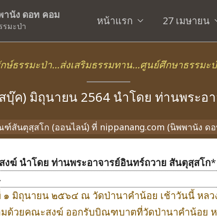
ิพพานัง ดอท คอม
หน้าแรก
27 เมษายน
รรมะป่า
ักษ์ธรรมะป่า…ส่งเสริมธรรมทาน…ศูนย์ศึกษาธรรมะป
เฟสบุ๊ค) มิถุนายน 2564 นำโดย ท่านพระอา
ัณฑ์สันตุสฺสโก (ออนไลน์) ที่ nippanang.com (นิพพานัง ด
การสงฆ์ นำโดย ท่านพระอาจารย์อินทร์ถวาย สันตุสฺสโก
*
ที่ ๑ มิถุนายน ๒๕๖๔ ณ วัดป่านาคำน้อย เช้าวันนี้ หล
อมด้วยคณะสงฆ์ ออกรับบิณฑบาตที่วัดป่านาคำน้อย ห