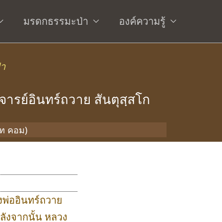
มรดกธรรมะป่า
องค์ความรู้
่า
จารย์อินทร์ถวาย สันตุสฺสโก
อท คอม)
วงพ่ออินทร์ถวาย
ลังจากนั้น หลวง