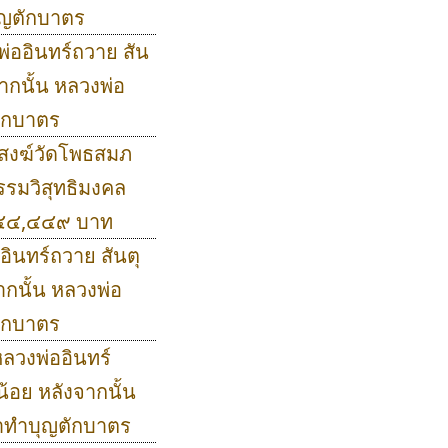
ุญตักบาตร
พ่ออินทร์ถวาย สัน
ากนั้น หลวงพ่อ
ักบาตร
ณะสงฆ์วัดโพธสมภ
รรมวิสุทธิมงคล
,๔๔๔,๔๔๙ บาท
อินทร์ถวาย สันตุ
กนั้น หลวงพ่อ
ักบาตร
หลวงพ่ออินทร์
้อย หลังจากนั้น
าทำบุญตักบาตร