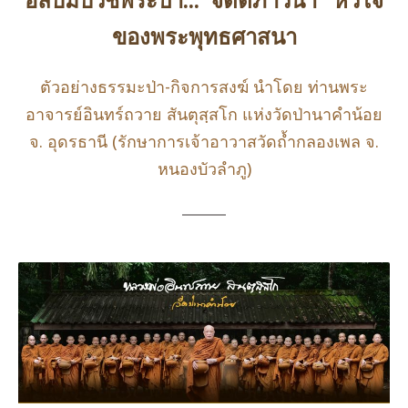
ของพระพุทธศาสนา
ตัวอย่างธรรมะป่า-กิจการสงฆ์ นำโดย ท่านพระ
อาจารย์อินทร์ถวาย สันตุสฺสโก แห่งวัดป่านาคำน้อย
จ. อุดรธานี (รักษาการเจ้าอาวาสวัดถ้ำกลองเพล จ.
หนองบัวลำภู)