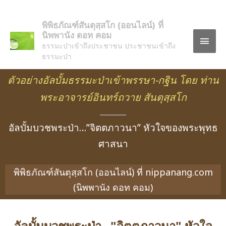
พิพิธภัณฑ์สันตุสฺสโก (ออนไลน์) ที่
นิพพานัง ดอท คอม
ธรรมะป่าเข้าถึงประชาชน ประชาชนเข้าถึง
ธรรมะป่า
ตัวอย่างอัลบั้มธรรมะป่าเข้าพรรษา-กฐิน โดย ท่าน
พระอาจารย์อินทร์ถวาย สันตุสฺสโก
อัลบั้มบวชพระป่า…”จิตตภาวนา” หัวใจของพระพุทธ
ศาสนา
พิพิธภัณฑ์สันตุสฺสโก (ออนไลน์) ที่ nippanang.com
(นิพพานัง ดอท คอม)
อัลบั้มบวชพระป่า..."จิตตภาวนา" หัวใจ