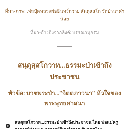
ที่มา-ภาพ: เฟสบุ๊คหลวงพ่ออินทร์ถวาย สันตุสสโก วัดป่านาคำ
น้อย
ที่มา-อ้างอิงจากลิงค์: บรรณานุกรม
สนฺตุสฺสโกวาท...ธรรมะป่าเข้าถึง
ประชาชน
หัวข้อ: บวชพระป่า..."จิตตภาวนา" หัวใจของ
พระพุทธศาสนา
สนฺตุสฺสโกวาท...ธรรมะป่าเข้าถึงประชาชน โดย พ่อแม่ครู