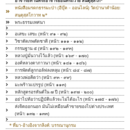
อาจารย์ท่านพระอาจารย์อินทร์ถวาย สันตุสฺสโก
*
หนังสือมรดกธรรมะป่า (อีบุ๊ค – ออนไลน์) วัดป่านาคำน้อย:
สนฺตุสฺสโกวาท ๒*
พระธรรมเทศนา
อเสขะ เสขะ (หน้า: ๙๑ - ๙๒)
วิชาตัดภพตัดชาติ (หน้า: ๑๑๑ - ๑๑๒)
กรรมฐาน ๕ (หน้า: ๑๙๒ - ๑๙๓)
หลวงปู่มั่นวางไว้แล้ว (หน้า: ๑๖๙ - ๑๗๐)
องค์หลวงตาภาวนา (หน้า: ๑๔๑ - ๑๔๖)
การพัตต์ลูกกอล์ฟลงหลุม (หน้า: ๘๔ - ๘๗)
หลวงพ่อคิดว่า (หน้า: ๙๓ - ๙๙)
มะพร้าวแปรรูป (หน้า: ๑๑๓)
หลักสูตรอรหันต์ใน ๗ ปี (หน้า: ๑๙๗ - ๒๐๐)
อย่าไปท้อว่าปฏิบัติแล้วจะไม่ได้อะไร (หน้า: ๑๗๕ - ๑๗๖)
ส่งจิตออกนอก มันไม่เหมือนค้าขายของไปต่างประเทศ
(หน้า: ๑๓๒ - ๑๓๓)
* ที่มา-อ้างอิงจากลิงค์: บรรณานุกรม