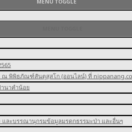
้า ณ วัดถ้ำกลองเพล
MENU TOGGLE
า ณ วัดถ้ำกลองเพล
MENU TOGGLE
วีดีโอ)
*
2565
์ถวาย สันตุสสโก ปรารภธรรม ณ วัดถ้ำกลองเพล จ.หนอง
พิพิธภัณฑ์สันตุสฺสโก (ออนไลน์) ที่ nippanang.co
นทร์ถวาย สันตุสสโก ปรารภธรรม ณ วัดถ้ำกลองเพล จ.ห
่านาคำน้อย
ินทร์ถวาย สันตุสสโก ปรารภธรรม ณ วัดถ้กลองเพล จ.หน
อิง และบรรณานุกรมข้อมูลมรดกธรรมะป่า และอื่นๆ