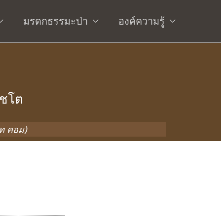
มรดกธรรมะป่า
องค์ความรู้
โชโต
อท คอม)