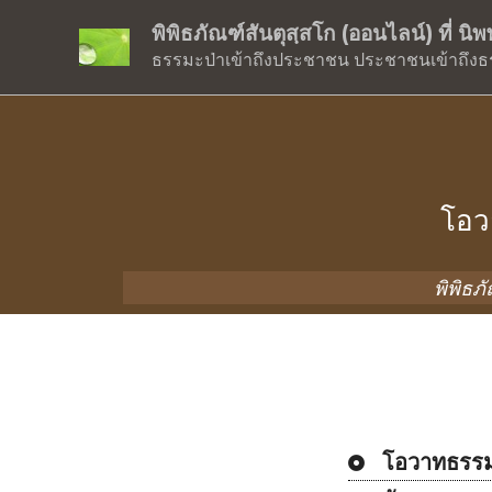
พิพิธภัณฑ์สันตุสฺสโก (ออนไลน์) ที่ น
ธรรมะป่าเข้าถึงประชาชน ประชาชนเข้าถึงธ
โอว
พิพิธภ
โอวาทธรรม