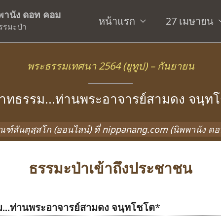
ิพพานัง ดอท คอม
หน้าแรก
27 เมษายน
รรมะป่า
พระธรรมเทศนา 2564 (ยูทูป) – กันยายน
าทธรรม…ท่านพระอาจารย์สามดง จนฺท
ัณฑ์สันตุสฺสโก (ออนไลน์) ที่ nippanang.com (นิพพานัง ด
ธรรมะป่าเข้าถึงประชาชน
...ท่านพระอาจารย์สามดง จนฺทโชโต
*