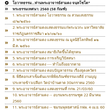
โอวาทธรรม...ท่านพระอาจารย์สามดง จนฺทโชโต
*
พระธรรมเทศนา: 2560 (58 กัณฑ์)
1. พระอาจารย์สามดง โอวาทธรรม ณ สวนแสงธรรม
๔/๒/๒๕๖๐
2. พระอาจารย์สามดงแสดงธรรมแก่พระนวกะ มหาวิทยาลัย
ราชภัฎนครราชสีมา ๑๖/๐๒/๖๐
3. พระอาจารย์สามดง แสดงธรรม ณ มูลนิธิโลกทิพย์ ๑๒
มี.ค. ๒๕๖๐
4. พระอาจารย์สามดง สมาธิเกิดขึ้นได้ทุกคน
5. พระอาจารย์สามดง การเจริญวิปัสสนา
6. พระอาจารย์สามดง --- ทำไมถึงอยากตาย
7. พระอาจารย์สามดง ตอบปัญหาธรรม เรื่องธุดงควัตร
8. พิธีตอกเสาเข็มต้นแรกพิพิธภัณฑ์ธรรมเจดีย์ งานบุญ
ประทายข้าวเปลือก วัดป่าบ้านตาด 30มกราคม 2560
9. พระอาจารย์สามดง แสดงธรรมที่ กกพ. 21/03/60
10. พระอาจารย์สามดง -- อบรมพระธรรมฑูต 22 มีนาคม
2560
11. พระอาจารย์สามดง -- ชมรมพุทธศาสน์ กฟผ. 4 เม.ย. 60