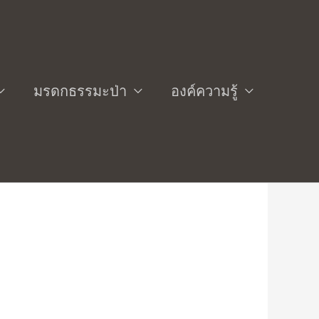
มรดกธรรมะป่า
องค์ความรู้
ติชีวิตสอนหลัก