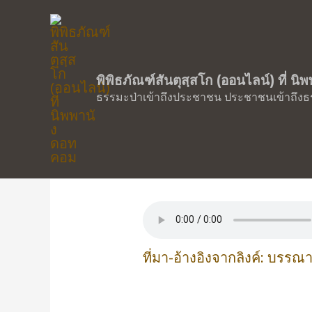
พิพิธภัณฑ์สันตุสฺสโก (ออนไลน์) ที่ น
ธรรมะป่าเข้าถึงประชาชน ประชาชนเข้าถึงธ
รวมพระธรรมเทศนา 
กรรม”
ที่มา-อ้างอิงจากลิงค์: บรรณ