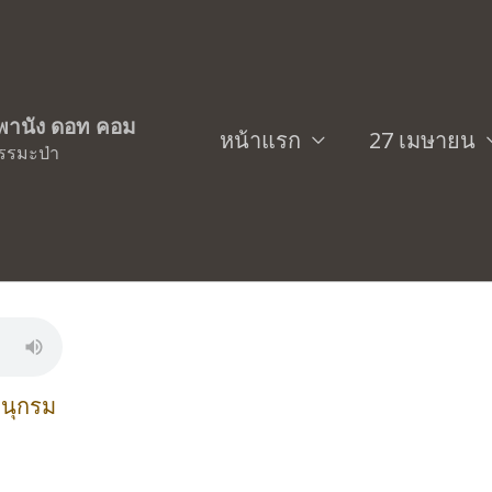
ิพพานัง ดอท คอม
หน้าแรก
27 เมษายน
รรมะป่า
ลำดับที่ ๗ “คติธรรมสอนหลักจิต ค
านุกรม