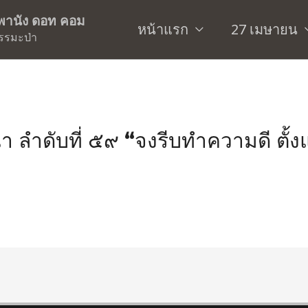
ิพพานัง ดอท คอม
หน้าแรก
27 เมษายน
รรมะป่า
ำดับที่ ๕๙ “จงรีบทำความดี ตั้งแต