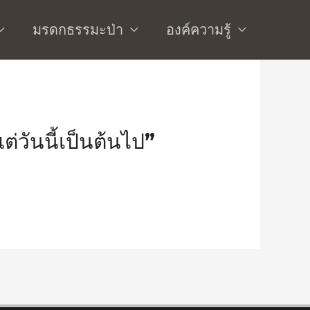
มรดกธรรมะป่า
องค์ความรู้
่วันนี้เป็นต้นไป”