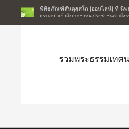
พิพิธภัณฑ์สันตุสฺสโก (ออนไลน์) ที่ น
ธรรมะป่าเข้าถึงประชาชน ประชาชนเข้าถึงธ
รวมพระธรรมเทศนา ล