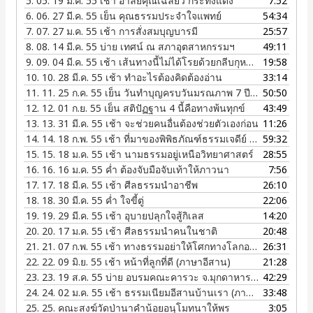
5.
05. 19 มี.ค. 55 เช้า อาลัยคุณเฉลียว กระทิงแดง
7:52
6.
06. 27 มี.ค. 55 เย็น คุณธรรมประจำใจแพทย์
54:34
7.
07. 27 ม.ค. 55 เช้า การสั่งสมบุญบารมี
25:57
8.
08. 14 มี.ค. 55 บ่าย เทศน์ ณ สภาอุตสาหกรรมฯ
49:11
9.
09. 04 มี.ค. 55 เช้า เส้นทางนี้ไม่ได้โรยด้วยกลีบกุหลาบ
19:58
10.
10. 28 มี.ค. 55 เช้า ทำอะไรต้องคิดต้องอ่าน
33:14
11.
11. 25 ก.ค. 55 เย็น วันทำบุญครบวันมรณภาพ 7 ปี ลป.ถิร ฐิตธมฺโม ณ วัดป่าบ้านจิก จ.อุดรธานี
50:50
12.
12. 01 ก.ย. 55 เย็น สติปัฏฐาน 4 นี้คือทางพ้นทุกข์
43:49
13.
13. 31 มี.ค. 55 เช้า จะช่วยคนอื่นต้องช่วยตัวเองก่อน
11:26
14.
14. 18 ก.พ. 55 เช้า ที่มาของพิพิธภัณฑ์ธรรมเจดีย์ ณ วัดป่าบ้านตาด
59:32
15.
15. 18 ม.ค. 55 เช้า นามธรรมอยู่เหนือวิทยาศาสตร์
28:55
16.
16. 16 ม.ค. 55 ค่ำ ต้องจับมือจับเท้าให้ภาวนา
7:56
17.
17. 18 มี.ค. 55 เช้า ศีลธรรมนำอาชีพ
26:10
18.
18. 30 มี.ค. 55 ค่ำ ใจขี้ตู่
22:06
19.
19. 29 มี.ค. 55 เช้า อุบายปลุกใจสู้กิเลส
14:20
20.
20. 17 ม.ค. 55 เช้า ศีลธรรมนำคนในชาติ
20:48
21.
21. 07 ก.พ. 55 เช้า ทางธรรมอย่าให้โศกทางโลกอย่าให้เสีย (ภาษาอีสาน)
26:31
22.
22. 09 มิ.ย. 55 เช้า หน้าที่ลูกที่ดี (ภาษาอีสาน)
21:28
23.
23. 19 ส.ค. 55 บ่าย อบรมคณะคารวะ จ.มุกดาหาร (ภาษาอีสาน)
42:29
24.
24. 02 ม.ค. 55 เช้า ธรรมเนียมอีสานบ้านเรา (ภาษาอีสาน)
33:48
25.
25. คณะสงฆ์วัดป่านาคำน้อยอนุโมทนาให้พร
3:05