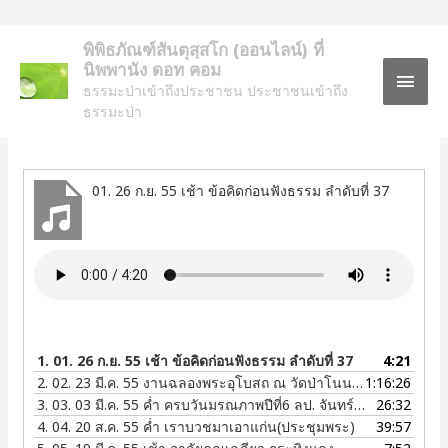
พิพิธภัณฑ์สันตุสฺสโก (ออนไลน์) ที่
นิพพานัง ดอท คอม
MAI
รวมพระธรรมเทศนา ลำดับที่
ธรรมะป่าเข้าถึงประชาชน ประชาชนเข้าถึง
ธรรมะป่า
MEN
๓๗ “ทำดีได้ดี ทำชั่วได้ชั่ว”
01. 26 ก.ย. 55 เช้า ข้อคิดก่อนฟังธรรม ลำดับที่ 37
1.
01. 26 ก.ย. 55 เช้า ข้อคิดก่อนฟังธรรม ลำดับที่ 37
4:21
2.
02. 23 มี.ค. 55 งานฉลองพระอุโบสถ ณ วัดป่าโนนนิเวศน์ จ.อุดรธานี -ธรรมะปฏิบัติ
1:16:26
3.
03. 03 มี.ค. 55 ค่ำ ครบวันมรณภาพปีที่6 ลป. จันทร์โสม กิตติกาโร ณ วัดป่านาสีดา อ.บ้านผือ จ.อุดรธานี
26:32
4.
04. 20 ส.ค. 55 ค่ำ เราบวชมาเอาแก่น(ประชุมพระ)
39:57