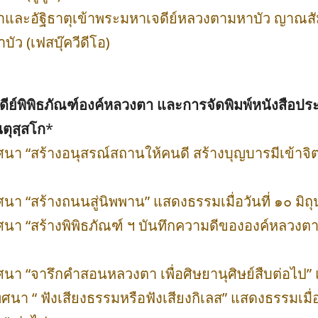
ิมาและอัฐิธาตุเข้าพระมหาเจดีย์หลวงตามหาบัว ญาณส
ัว (เฟสบุ๊ควีดีโอ)
จดีย์พิพิธภัณฑ์องค์หลวงตา และการจัดพิมพ์หนังสื
ตุสฺสโก
*
า “สร้างอนุสรณ์สถานให้คนดี สร้างบุญบารมีเข้าจิ
า “สร้างถนนสู่นิพพาน” แสดงธรรมเมื่อวันที่ ๑๐ มิ
า “สร้างพิพิธภัณฑ์ ฯ บันทึกความดีขององค์หลวงตา“ 
า “จารึกคำสอนหลวงตา เพื่อศิษยานุศิษย์สืบต่อไป” 
า “ ฟังเสียงธรรมหรือฟังเสียงกิเลส” แสดงธรรมเมื