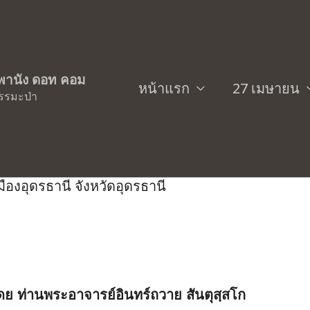
๐ มกราคม พ.ศ. ๒๕๕๔…เวลา ๐๓.๕๓ น.
ิพพานัง ดอท คอม
หน้าแรก
27 เมษายน
รรมะป่า
มวิสุทธิมงคล หลวงตามหาบัว ญาณสัมปั
ืองอุดรธานี จังหวัดอุดรธานี
ย ท่านพระอาจารย์อินทร์ถวาย สันตุสฺสโก