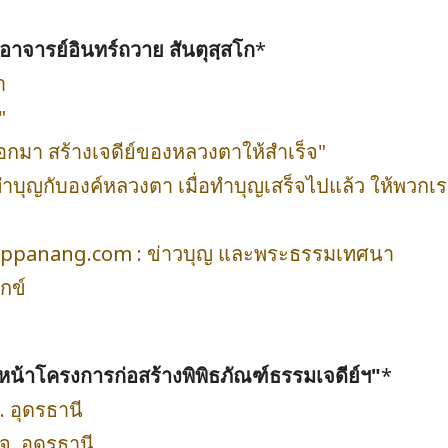
าจารย์อินทร์ถวาย สันตุสฺสโก
*
า
"
กมา สร้างเจดีย์ของหลวงตาให้สำเร็จ"
ำบุญกับองค์หลวงตา เมื่อทำบุญเสร็จไปแล้ว ให้พวกเร
ี่ nippanang.com : ข่าวบุญ และพระธรรมเทศนา
กข์
บหน้าโครงการก่อสร้างพิพิธภัณฑ์ธรรมเจดีย์ฯ"
*
 อุดรธานี
จ. อุดรธานี