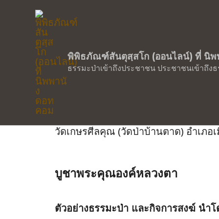
ในการเข้าสู่นิพพาน…วันอาทิตย์ที่ ๓
พิพิธภัณฑ์สันตุสฺสโก (ออนไลน์) ที่ น
ธรรมะป่าเข้าถึงประชาชน ประชาชนเข้าถึงธ
พิพิธภัณฑ์ธรรมเจดีย์พระธรร
วัดเกษรศีลคุณ (วัดป่าบ้านตาด) อำเภอเม
บูชาพระคุณองค์หลวงตา
ตัวอย่างธรรมะป่า และกิจการสงฆ์ นำโด