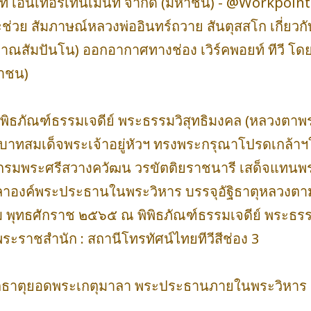
ยท์ เอ็นเทอร์เทนเมนท์ จำกัด (มหาชน) - @Workpoint
วย สัมภาษณ์หลวงพ่ออินทร์ถวาย สันตุสสโก เกี่ยวก
สัมปันโน) ออกอากาศทางช่อง เวิร์คพอยท์ ทีวี โดยได
หาชน)
พิพิธภัณฑ์ธรรมเจดีย์ พระธรรมวิสุทธิมงคล (หลวงตา
บาทสมเด็จพระเจ้าอยู่หัวฯ ทรงพระกรุณาโปรดเกล้าฯให
 กรมพระศรีสวางควัฒน วรขัตติยราชนารี เสด็จแทนพ
ลาองค์พระประธานในพระวิหาร บรรจุอัฐิธาตุหลวงตาม
นาคม พุทธศักราช ๒๕๖๕ ณ พิพิธภัณฑ์ธรรมเจดีย์ พระธ
ราชสำนัก : สถานีโทรทัศน์ไทยทีวีสีช่อง 3
ิกธาตุยอดพระเกตุมาลา พระประธานภายในพระวิหาร ณ 