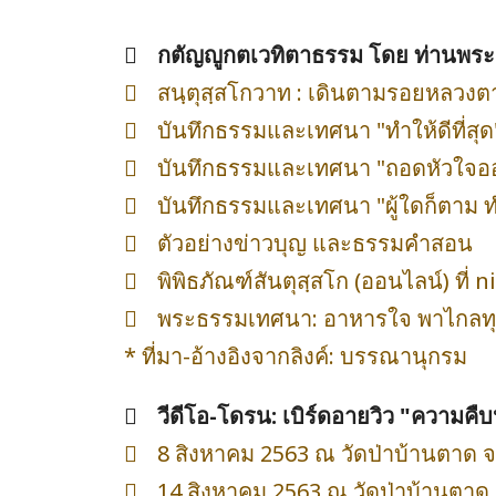
กตัญญูกตเวทิตาธรรม โดย ท่านพระอ
สนฺตุสฺสโกวาท : เดินตามรอยหลวงต
บันทึกธรรมและเทศนา "ทำให้ดีที่สุด
บันทึกธรรมและเทศนา "ถอดหัวใจออ
บันทึกธรรมและเทศนา "ผู้ใดก็ตาม ท
ตัวอย่างข่าวบุญ และธรรมคำสอน
พิพิธภัณฑ์สันตุสฺสโก (ออนไลน์) ท
พระธรรมเทศนา: อาหารใจ พาไกลทุ
* ที่มา-อ้างอิงจากลิงค์: บรรณานุกรม
วีดีโอ-โดรน: เบิร์ดอายวิว "ความคื
8 สิงหาคม 2563 ณ วัดป่าบ้านตาด จ.
14 สิงหาคม 2563 ณ วัดป่าบ้านตาด 