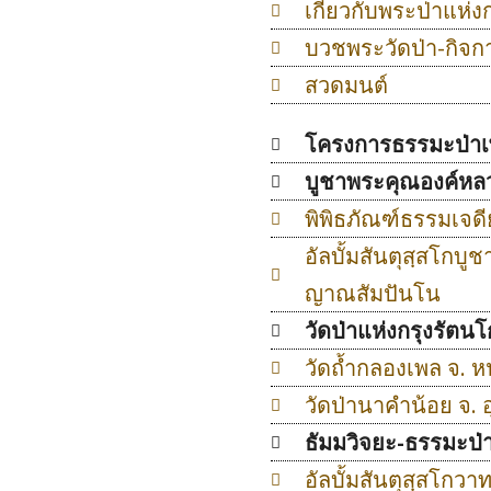
เกี่ยวกับพระป่าแห่ง
บวชพระวัดป่า-กิจก
สวดมนต์
โครงการธรรมะป่าเ
บูชาพระคุณองค์หล
พิพิธภัณฑ์ธรรมเจด
อัลบั้มสันตุสฺสโก
ญาณสัมปันโน
วัดป่าแห่งกรุงรัตนโ
วัดถ้ำกลองเพล จ. ห
วัดป่านาคำน้อย จ. 
ธัมมวิจยะ-ธรรมะป่า
อัลบั้มสันตุสฺสโกวา