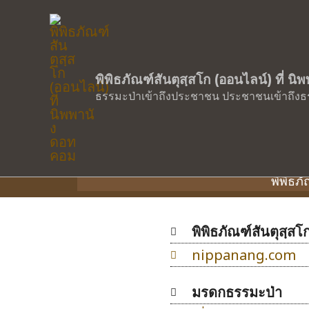
พิพิธภัณฑ์สันตุสฺสโก (ออนไลน์) ที่ น
ร
ธรรมะป่าเข้าถึงประชาชน ประชาชนเข้าถึงธ
พิพิธภ
พิพิธภัณฑ์สันตุสฺส
nippanang.com
มรดกธรรมะป่า