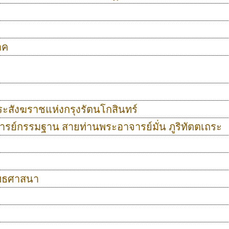
าค
ระสังฆราชแห่งกรุงรัตนโกสินทร์
จารย์กรรมฐาน สายท่านพระอาจารย์มั่น ภูริทัตตเถระ
ุทธศาสนา