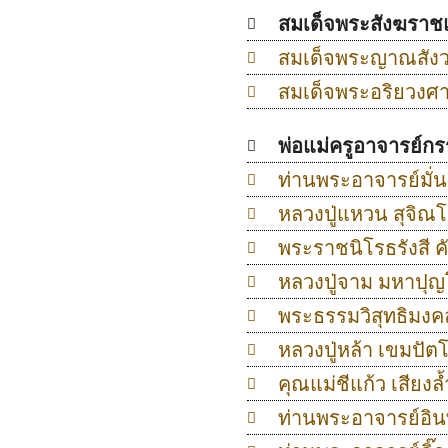
สมเด็จพระสังฆราชแ
สมเด็จพระญาณสังว
สมเด็จพระอริยวง
พ่อแม่ครูอาจารย์ก
ท่านพระอาจารย์มั่น
หลวงปู่แหวน สุจิณ
พระราชนิโรธรังสี คั
หลวงปู่จาม มหาปุ
พระธรรมวิสุทธิมง
หลวงปู่หล้า เขมปัต
คุณแม่ชีแก้ว เสียงล้
ท่านพระอาจารย์อินท