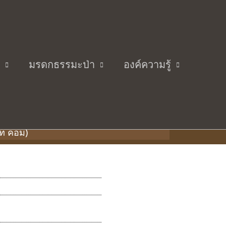
มรดกธรรมะป่า
องค์ความรู้
่า
อท คอม)