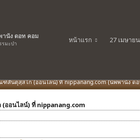
ิพพานัง ดอท คอม
หน้าแรก
27 เมษายน
ักษ์ธรรมะป่า…ส่งเสริมธรรมทาน…ศูนย์ศึกษาธรรมะป
รรมะป่า
บรรณานุกรม
ัณฑ์สันตุสฺสโก (ออนไลน์) ที่ nippanang.com (นิพพานัง ด
โก (ออนไลน์) ที่ nippanang.com