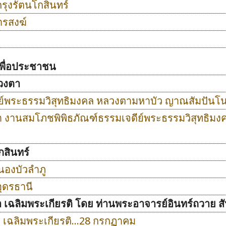
กรุงรัตนโกสินทร์
ารสงฆ์
พื่อประชาชน
วงตา
ีย์พระธรรมวิสุทธิมงคล หลวงตามหาบัว ญาณสัมปันโ
บูชา งานสมโภชพิพิธภัณฑ์ธรรมเจดีย์พระธรรมวิสุทธิม
กสินทร์
นองบัวลำภู
อุดรธานี
 เฉลิมพระเกียรติ โดย ท่านพระอาจารย์อินทร์ถวาย สั
ท เฉลิมพระเกียรติ...28 กรกฏาคม