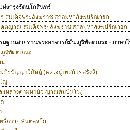
ห่งกรุงรัตนโกสินทร์
ร สมเด็จพระสังฆราช สกลมหาสังฆปริณายก
ศาคตญาณ สมเด็จพระสังฆราช สกลมหาสังฆปริณายก
รรมฐานสายท่านพระอาจารย์มั่น ภูริทัตตเถระ - ภาษา
 ภูริทัตตเถระ
โณ
มภีรปัญญาวิศิษฏ์ (หลวงปู่เทสก์ เทสรังสี)
ญโญ
คล (หลวงตามหาบัว ญาณสัมปันโน)
โต
ำ
ร์ถวาย สันตุสฺสโก