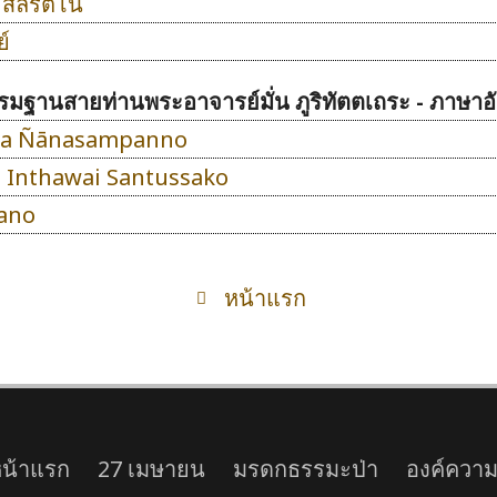
 สีลรตโน
์
รรมฐานสายท่านพระอาจารย์มั่น ภูริทัตตเถระ - ภาษาอ
wa Ñānasampanno
a Inthawai Santussako
tano
หน้าแรก
น้าแรก
27 เมษายน
มรดกธรรมะป่า
องค์ความร