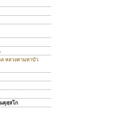
น
งคล หลวงตามหาบัว
นตุสฺสโก