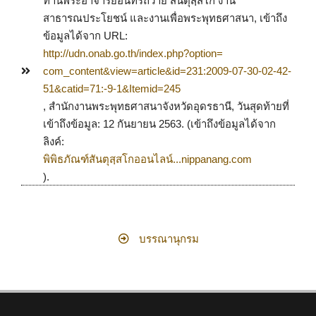
ท่านพระอาจารย์อินทร์ถวาย สันตุสฺสโก งาน
สาธารณประโยชน์ และงานเพื่อพระพุทธศาสนา, เข้าถึง
ข้อมูลได้จาก URL:
http://udn.onab.go.th/index.php?option=
com_content&view=article&id=231:2009-07-30-02-42-
51&catid=71:-9-1&Itemid=245
, สำนักงานพระพุทธศาสนาจังหวัดอุดรธานี, วันสุดท้ายที่
เข้าถึงข้อมูล: 12 กันยายน 2563. (เข้าถึงข้อมูลได้จาก
ลิงค์:
พิพิธภัณฑ์สันตุสฺสโกออนไลน์...nippanang.com
).
บรรณานุกรม