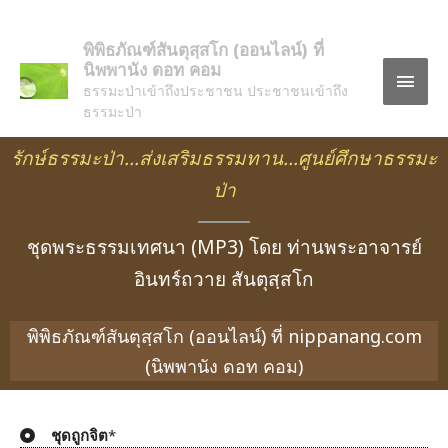
พิพิธภัณฑ์สันตุสฺสโก (ออนไลน์) ที่
นิพพานัง ดอท คอม
ธรรมะป่าเข้าถึงประชาชน ประชาชนเข้าถึง
ธรรมะป่า
รักษ์ธรรมะป่า…ส่งเสริมธรรมทาน…ศูนย์ศึกษาธรรมะ
ป่า
ชุดพระธรรมเทศนา (MP3) โดย ท่านพระอาจารย์
อินทร์ถวาย สันตุสฺสโก
พิพิธภัณฑ์สันตุสฺสโก (ออนไลน์) ที่ nippanang.com
(นิพพานัง ดอท คอม)
ชุดถูกจิต
*