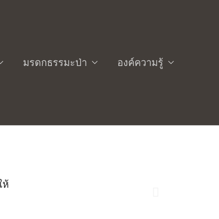
มรดกธรรมะป่า
องค์ความรู้
ย์อินทร์ถวาย สันตุสฺสโก