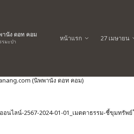
์ศึกษาธรรมะป่า
ิพพานัง ดอท คอม
หน้าแรก
27 เมษายน
รรมะป่า
พระธรรมเทศนา) 2567 โดย ท่านพระอาจาร
ippanang.com (นิพพานัง ดอท คอม)