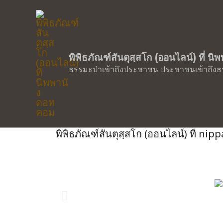
รักษ์ธรรมะป่า…ส่งเสริมธรรมทาน…ศูนย
พิพิธภัณฑ์สันตุสฺสโก (ออนไลน์) ที่ น
ธรรมะป่าเข้าถึงประชาชน ประชาชนเข้าถึงธ
บันทึกภาพ-คติธรรม (ถอดจาก
พิพิธภัณฑ์สันตุสฺสโก (ออนไลน์) ที่ n