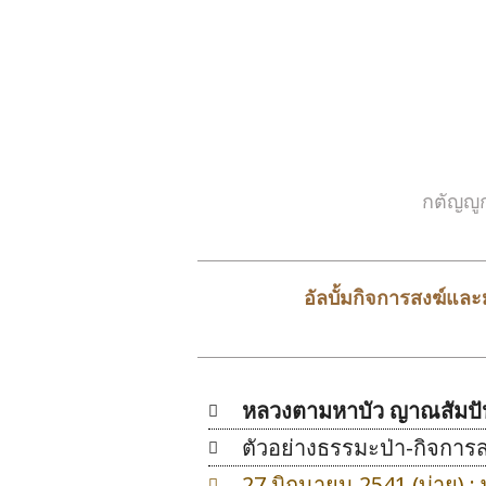
กตัญญู
อัลบั้มกิจการสงฆ์แ
หลวงตามหาบัว ญาณสัมปันโ
ตัวอย่างธรรมะป่า-กิจการส
27 มิถุนายน 2541 (บ่าย