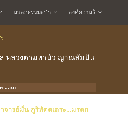
มรดกธรรมะป่า
องค์ความรู้
่า
ล หลวงตามหาบัว ญาณสัมปัน
อท คอม)
ย์มั่น ภูริทัตตเถระ...มรดก