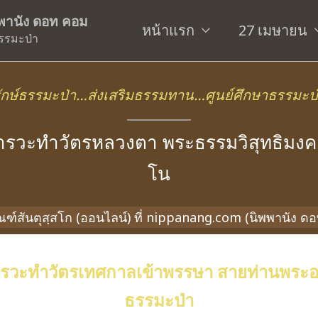
ิพพานัง ดอท คอม
หน้าแรก
27 เมษายน
รรมะป่า
ักษ์ธรรมะป่า…ส่งเสริมธรรมทาน…ศูนย์ศึกษาธรรมะป
รวะทำวัตรหลวงตา พระธรรมวิสุทธิมงค
โน
ัณฑ์สันตุสฺสโก (ออนไลน์) ที่ nippanang.com (นิพพานัง ด
ะทำวัตรเทศกาลเข้าพรรษา สายท่านพระอาจาร
ธรรมะป่า