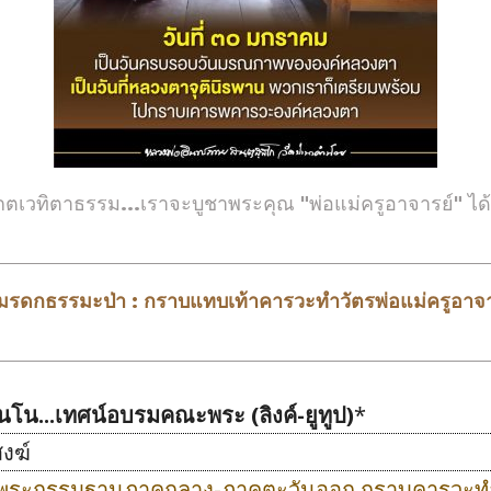
กตเวทิตาธรรม...เราจะบูชาพระคุณ "พ่อแม่ครูอาจารย์" ได้
ละมรดกธรรมะป่า : กราบแทบเท้าคารวะทำวัตรพ่อแม่ครูอาจ
น...เทศน์อบรมคณะพระ (ลิงค์-ยูทูป)
*
งฆ์
) : พระกรรมฐานภาคกลาง-ภาคตะวันออก กราบคารวะท