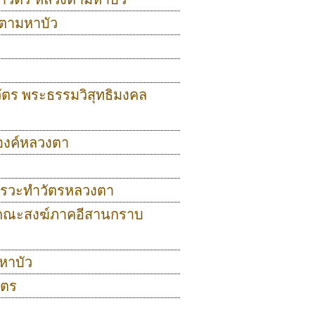
งตามหาบัว
ัตร พระธรรมวิสุทธิมงคล
 องค์หลวงตา
บคารวะทำวัตรหลวงตา
 นำคณะสงฆ์ภาคอีสานกราบ
หาบัว
ัตร