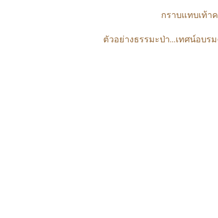
กราบแทบเท้าค
ตัวอย่างธรรมะป่า...เทศน์อบ